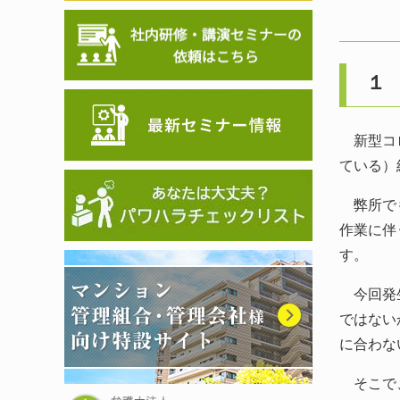
１
新型コロ
ている）
弊所でも
作業に伴
す。
今回発生
ではない
に合わな
そこで、