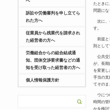
へ
たときに
問題にな
訴訟や労働審判を申し立てら
れた方へ
次に、
す。
従業員から残業代を請求され
前提とし
た経営者の方へ
則として
労働組合からの組合結成通
公共交通
知、団体交渉要求書などの通
が、長期
知を受け取った経営者の方へ
を変更し
手当の支
個人情報保護方針
てそのま
ウにつ
時間の管
かを検討