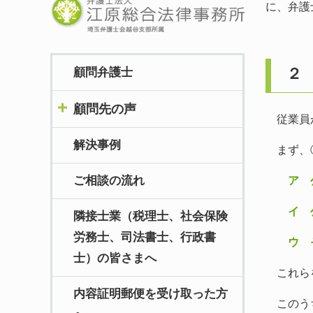
に、弁護
２
顧問弁護士
顧問先の声
従業員が
解決事例
まず、①
ご相談の流れ
ア 公共
イ 公
隣接士業（税理士、社会保険
労務士、司法書士、行政書
ウ そ
士）の皆さまへ
これらを
内容証明郵便を受け取った方
このうち