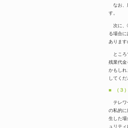
なお、所
す。
次に、②
る場合に
あります
ところで
残業代金
かもしれ
してくだ
（３
テレワー
の私的に
生した場
ュリティ