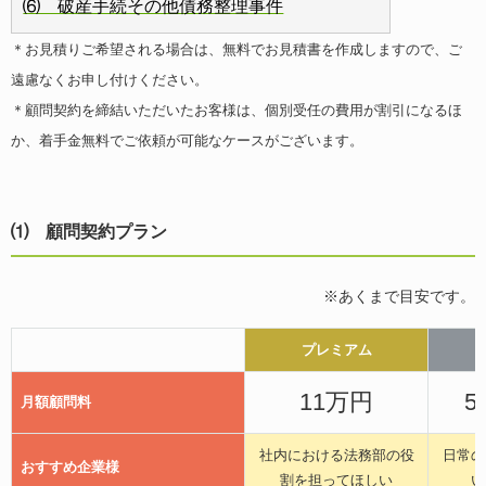
⑹ 破産手続その他債務整理事件
＊お見積りご希望される場合は、無料でお見積書を作成しますので、ご
遠慮なくお申し付けください。
＊顧問契約を締結いただいたお客様は、個別受任の費用が割引になるほ
か、着手金無料でご依頼が可能なケースがございます。
⑴ 顧問契約プラン
※あくまで目安です。
プレミアム
11万円
5
月額顧問料
社内における法務部の役
日常の
おすすめ企業様
割を担ってほしい
い