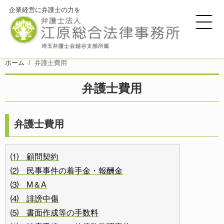
企業経営に弁護士の力を
ホーム
弁護士費用
弁護士費用
弁護士費用
⑴ 顧問契約
⑵ 民事事件の着手金・報酬金
⑶ M＆A
⑷ 誹謗中傷
⑸ 書面作成等の手数料