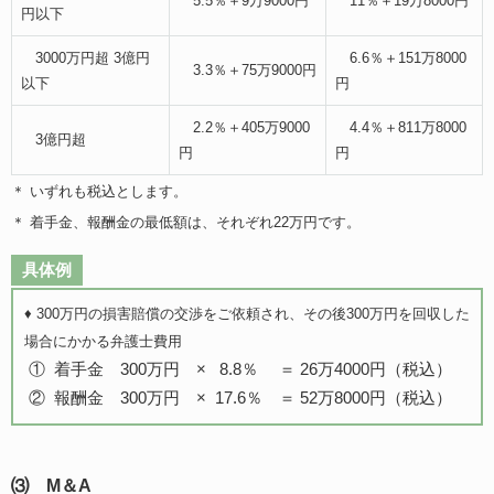
5.5％＋9万9000円
11％＋19万8000円
円以下
3000万円超 3億円
6.6％＋151万8000
3.3％＋75万9000円
以下
円
2.2％＋405万9000
4.4％＋811万8000
3億円超
円
円
＊ いずれも税込とします。
＊ 着手金、報酬金の最低額は、それぞれ22万円です。
具体例
♦ 300万円の損害賠償の交渉をご依頼され、その後300万円を回収した
場合にかかる弁護士費用
① 着手金 300万円 × 8.8％ ＝ 26万4000円（税込）
② 報酬金 300万円 × 17.6％ ＝ 52万8000円（税込）
⑶ M＆A