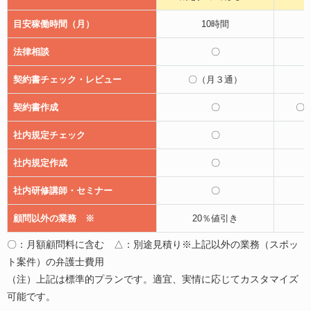
目安稼働時間（月）
10時間
法律相談
〇
契約書チェック・レビュー
〇（月３通）
契約書作成
〇
〇
社内規定チェック
〇
社内規定作成
〇
社内研修講師・セミナー
〇
顧問以外の業務 ※
20％値引き
〇：月額顧問料に含む △：別途見積り※上記以外の業務（スポッ
ト案件）の弁護士費用
（注）上記は標準的プランです。適宜、実情に応じてカスタマイズ
可能です。