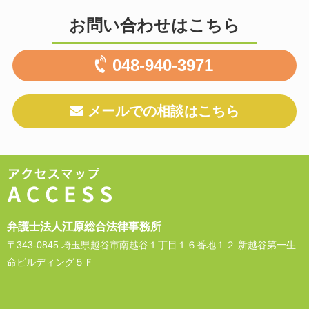
お問い合わせはこちら
048-940-3971
メールでの相談はこちら
弁護士法人江原総合法律事務所
〒343-0845 埼玉県越谷市南越谷１丁目１６番地１２ 新越谷第一生
命ビルディング５Ｆ