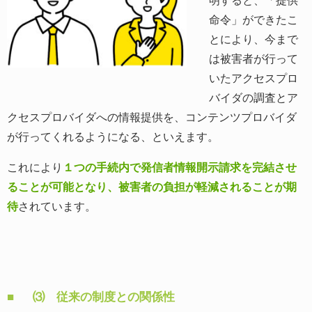
明すると、「提供
命令」ができたこ
とにより、今まで
は被害者が行って
いたアクセスプロ
バイダの調査とア
クセスプロバイダへの情報提供を、コンテンツプロバイダ
が行ってくれるようになる、といえます。
これにより
１つの手続内で発信者情報開示請求を完結させ
ることが可能となり、被害者の負担が軽減されることが期
待
されています。
⑶ 従来の制度との関係性