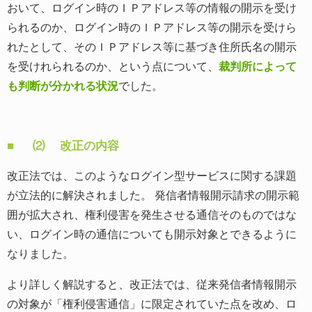
おいて、ログイン時のＩＰアドレス等の情報の開示を受け
られるのか、ログイン時のＩＰアドレス等の開示を受けら
れたとして、そのＩＰアドレス等に基づき住所氏名の開示
を受けれられるのか、という点について、
裁判所によって
も判断が分かれる状況
でした。
⑵ 改正の内容
改正法では、このようなログイン型サービスに関する課題
が立法的に解決されました。 発信者情報開示請求の開示範
囲が拡大され、権利侵害を発生させる通信そのものではな
い、ログイン時の通信についても開示対象とできるように
なりました。
より詳しく解説すると、改正法では、従来発信者情報開示
の対象が「権利侵害通信」に限定されていた点を改め、ロ