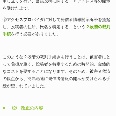
申し立てを行い、当該投稿に関するＩＰアドレス等の開示
を受けた上で、
②アクセスプロバイダに対して発信者情報開示訴訟を提起
し、投稿者の住所、氏名を特定する、という
２段階の裁判
手続
を行う必要がありました。
このような２段階の裁判手続きを行うことは、被害者にと
って負担が重く、投稿者を特定するための時間的、金銭的
なコストを要することになります。そのため、被害者救済
の観点から、簡易迅速に発信者情報の開示が受けられる手
続が望まれていました。
⑵ 改正の内容