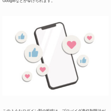
Googleなどが挙げられます。
このようなログイン型の投稿は、プロバイダ責任制限法が