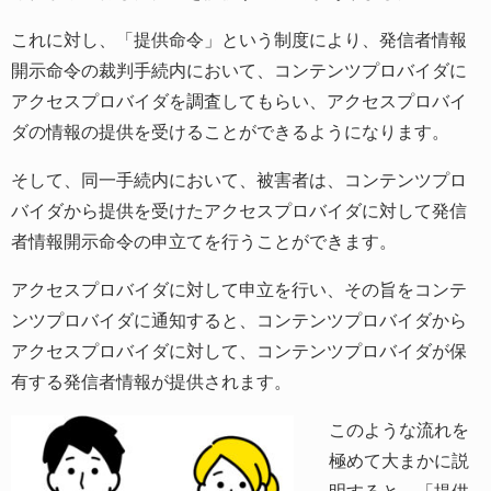
これに対し、「提供命令」という制度により、発信者情報
開示命令の裁判手続内において、コンテンツプロバイダに
アクセスプロバイダを調査してもらい、アクセスプロバイ
ダの情報の提供を受けることができるようになります。
そして、同一手続内において、被害者は、コンテンツプロ
バイダから提供を受けたアクセスプロバイダに対して発信
者情報開示命令の申立てを行うことができます。
アクセスプロバイダに対して申立を行い、その旨をコンテ
ンツプロバイダに通知すると、コンテンツプロバイダから
アクセスプロバイダに対して、コンテンツプロバイダが保
有する発信者情報が提供されます。
このような流れを
極めて大まかに説