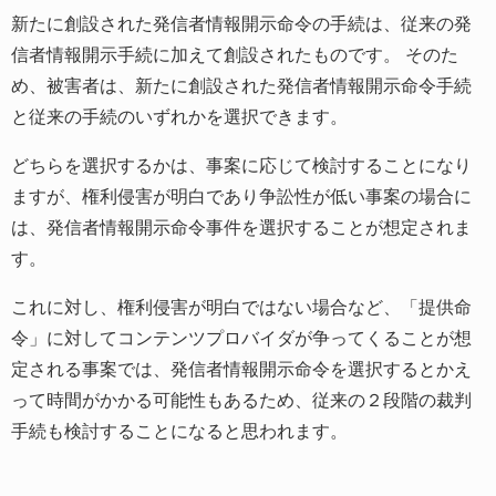
新たに創設された発信者情報開示命令の手続は、従来の発
信者情報開示手続に加えて創設されたものです。 そのた
め、被害者は、新たに創設された発信者情報開示命令手続
と従来の手続のいずれかを選択できます。
どちらを選択するかは、事案に応じて検討することになり
ますが、権利侵害が明白であり争訟性が低い事案の場合に
は、発信者情報開示命令事件を選択することが想定されま
す。
これに対し、権利侵害が明白ではない場合など、「提供命
令」に対してコンテンツプロバイダが争ってくることが想
定される事案では、発信者情報開示命令を選択するとかえ
って時間がかかる可能性もあるため、従来の２段階の裁判
手続も検討することになると思われます。