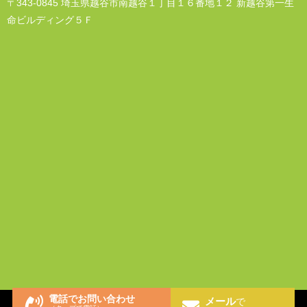
〒343-0845 埼玉県越谷市南越谷１丁目１６番地１２ 新越谷第一生
命ビルディング５Ｆ
電話でお問い合わせ
メール
Copyright © 2026 弁護士法人江原総合法律事務所 All Rights
で